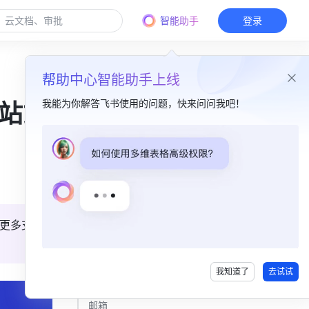
智能助手
登录
帮助中心智能助手上线
我能为你解答飞书使用的问题，快来问问我吧！
一站式
本篇目录
即时消息​
任务​
更多支
日历​
翻译​
我知道了
去试试
多维表格​
邮箱​