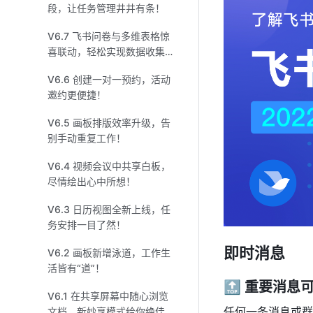
段，让任务管理井井有条！
V6.7 飞书问卷与多维表格惊
喜联动，轻松实现数据收集
整理！
V6.6 创建一对一预约，活动
邀约更便捷！
V6.5 画板排版效率升级，告
别手动重复工作！
V6.4 视频会议中共享白板，
尽情绘出心中所想！
V6.3 日历视图全新上线，任
务安排一目了然！
即时消息
V6.2 画板新增泳道，工作生
活皆有“道”！
🔝 重要消息
V6.1 在共享屏幕中随心浏览
任何一条消息或群
文档，新妙享模式给你绝佳