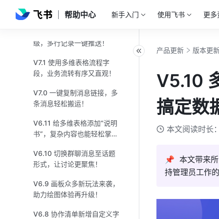
V7.4 导航栏全新升级，效率
提升有妙计！
帮助中心
新手入门
使用飞书
更多
V7.3 多维表格自动化效率升
级，多行记录一键推送！
产品更新
版本更
V7.1 使用多维表格流程字
段，业务流转有序又直观！
V5.1
V7.0 一键复制消息链接，多
搞定数
条消息轻松搬运！
V6.11 给多维表格添加“说明
本文阅读时长：
书”，复杂内容也能轻松掌
握！
V6.10 切换群聊消息至话题
📌  本文带
形式，让讨论更聚焦！
持管理员工作
V6.9 画板众多新玩法来袭，
助力绘图体验再升级！
V6.8 协作清单新增自定义字