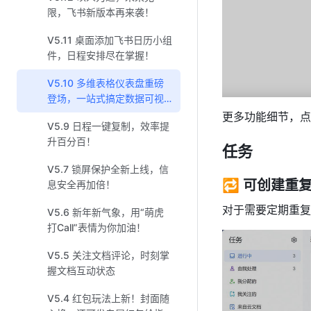
限，飞书新版本再来袭！
V5.11 桌面添加飞书日历小组
件，日程安排尽在掌握！
V5.10 多维表格仪表盘重磅
登场，一站式搞定数据可视
化！
更多功能细节，点
V5.9 日程一键复制，效率提
升百分百！
任务
V5.7 锁屏保护全新上线，信
🔁 可创建重
息安全再加倍！
对于需要定期重复
V5.6 新年新气象，用“萌虎
打Call”表情为你加油！
V5.5 关注文档评论，时刻掌
握文档互动状态
V5.4 红包玩法上新！封面随