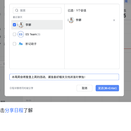
击
分享日程
了解