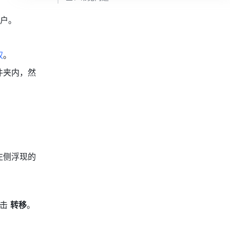
户。 
权
。
件夹内，然
左侧浮现的
击 
转移
。