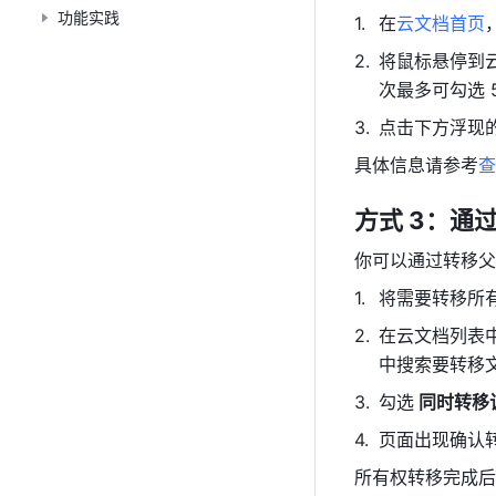
功能实践
在
云文档首页
将鼠标悬停到
次最多可勾选 5
点击下方浮现的
具体信息请参考
查
方式 3：通
你可以通过转移父
将需要转移所
在云文档列表
中搜索要转移
勾选
 同时转
页面出现确认
所有权转移完成后