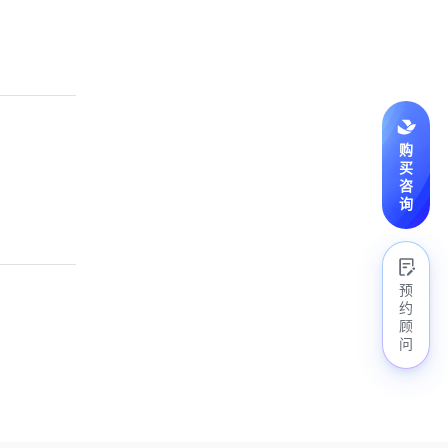
购
买
咨
询
预
约
顾
问