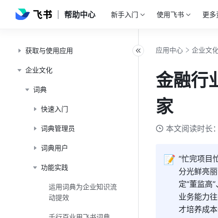
帮助中心
新手入门
使用飞书
更多
应用中心
企业文
获取与使用应用
企业文化
金融行
词典
家
快速入门
本文阅读时长：
词典管理员
词典用户
📝
“忙完项目
功能实践
分光鲜亮丽
定“董监高
运用词典为企业知识流
业务能力往
动提效
才培养成本
千行百业用飞书词典