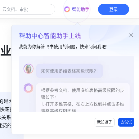
智能助手
登录
帮助中心智能助手上线
我能为你解答飞书使用的问题，快来问问我吧！
业专
本篇目录
“向上拜访”+“客户管理”，从被投企业的“服务商”升级“领路人”​
“电子名片”+“业务信息” ，聊天框内随时 get 项目沟通进展​
的是大部
“金融小白”+“ lead 项目”，领导再也不用担心我的学习了​
快速搞
脉关系、
我知道了
去试试
耗费的人