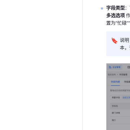
字段类型
：
多选选项 
置为“忙碌”
🔖
说明
本，