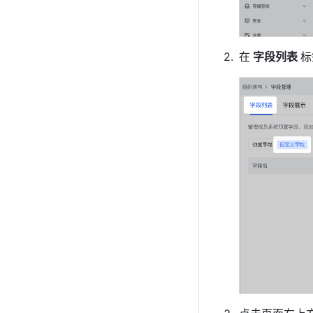
在
 字段列表 
标