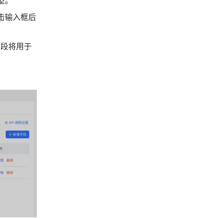
型。
击输入框后
字段将用于