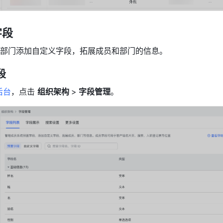
字段
部门添加自定义字段，拓展成员和部门的信息。
段
后台
，点击 
组织架构 
>
 字段管理
。