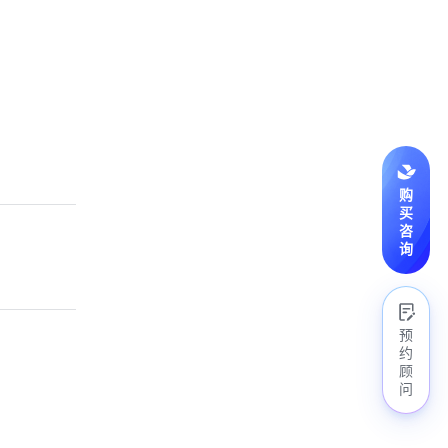
。
购
买
咨
询
预
约
顾
问