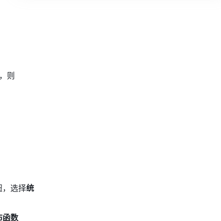
，则 
钮，选择
统
布函数