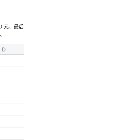
0 元、最后
。