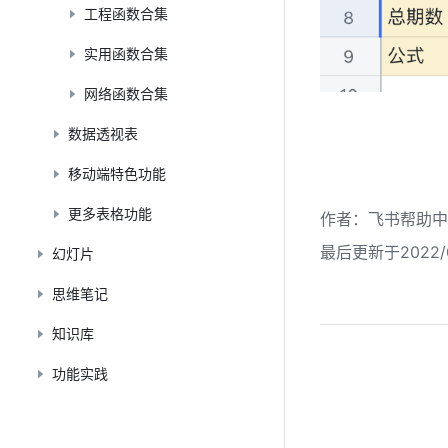
工程函数合集
实用函数合集
网络函数合集
数据透视表
移动端特色功能
更多表格功能
作者
：
飞书帮助中
最后更新于2022/0
幻灯片
思维笔记
知识库
功能实践