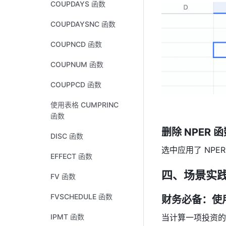
COUPDAYS 函数
COUPDAYSNC 函数
COUPNCD 函数
COUPNUM 函数
COUPPCD 函数
使用表格 CUMPRINC
函数
删除
 NPER 
函
DISC 函数
选中应用了 NP
EFFECT 函数
四、场景实
FV 函数
FVSCHEDULE 函数
财务必备：使用
IPMT 函数
当计算一项投资的