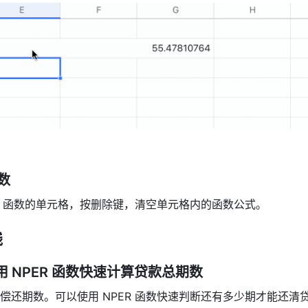
数
ER 函数的单元格，按删除键，清空单元格内的函数公式。
践
 NPER 函数快速计算贷款总期数 
偿还期数。可以使用 NPER 函数快速判断还有多少期才能还清