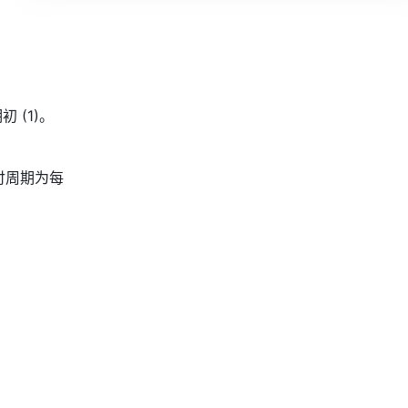
(1)。 
付周期为每