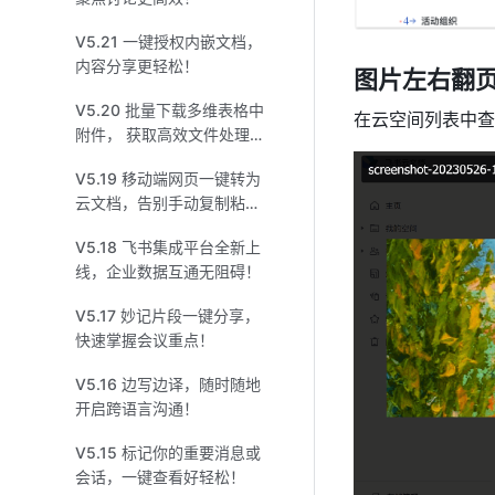
V5.21 一键授权内嵌文档，
内容分享更轻松！
图片左右翻
V5.20 批量下载多维表格中
在云空间列表中查
附件， 获取高效文件处理方
式！
V5.19 移动端网页一键转为
云文档，告别手动复制粘
贴！
V5.18 飞书集成平台全新上
线，企业数据互通无阻碍！
V5.17 妙记片段一键分享，
快速掌握会议重点！
V5.16 边写边译，随时随地
开启跨语言沟通！
V5.15 标记你的重要消息或
会话，一键查看好轻松！