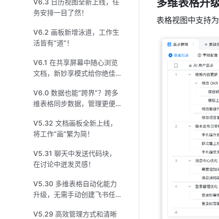
多维表格升
V6.3 日历视图全新上线，任
务安排一目了然！
表格视图中支持为
V6.2 画板新增泳道，工作生
活皆有“道”！
V6.1 在共享屏幕中随心浏览
文档，新妙享模式给你绝佳
体验！
V6.0 数据也能“跨界”？跨多
维表格同步数据，管理更便
捷！
V5.32 文档画板全新上线，
将工作“画”繁为简！
V5.31 聊天中发送代码块，
在讨论中迸发灵感！
V5.30 多维表格自动化能力
升级，无需手动创建飞书任
务、日程和群组！
V5.29 高效管理方式和清晰