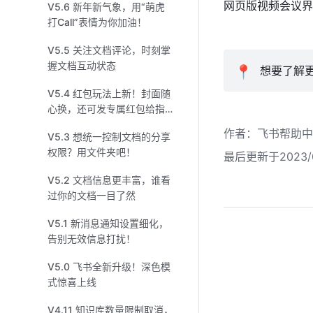
网页版视频会议界
V5.6 新年新气象，用“萌虎
打Call”表情为你加油！
V5.5 关注文档评论，时刻掌
握文档互动状态
📍
 想要了解
V5.4 红包玩法上新！封面随
心换，还可发专属红包给指
定对象
作者
：
飞书帮助中
V5.3 想统一控制文档的分享
权限？用文件夹吧！
最后更新于2023/0
V5.2 文档信息更丰富，谁看
过你的文档一目了然
V5.1 新消息通知设置细化，
告别无效信息打扰！
V5.0 飞书全新升级！深色模
式惊喜上线
V4.11 知识库数量限制取消，