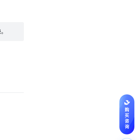
录。
购
买
咨
询