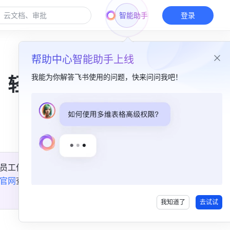
智能助手
登录
帮助中心智能助手上线
我能为你解答飞书使用的问题，快来问问我吧！
，轻
本篇目录
多维表格升级​
图片左右翻页​
员工作
界面语言增加​
官网
查
我知道了
去试试