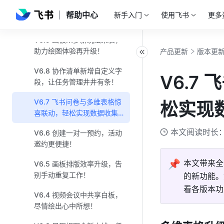
V6.10 切换群聊消息至话题
帮助中心
新手入门
使用飞书
更多
形式，让讨论更聚焦！
V6.9 画板众多新玩法来袭，
助力绘图体验再升级！
产品更新
版本更
V6.8 协作清单新增自定义字
V6.7
段，让任务管理井井有条！
V6.7 飞书问卷与多维表格惊
松实现
喜联动，轻松实现数据收集
整理！
本文阅读时长：
V6.6 创建一对一预约，活动
邀约更便捷！
📌
本文带来全
V6.5 画板排版效率升级，告
别手动重复工作！
的新功能。
看各版本功
V6.4 视频会议中共享白板，
尽情绘出心中所想！