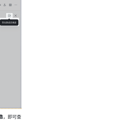
息
，即可查