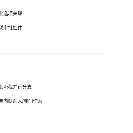
批选项关联
联审批控件
批流程并行分支
单内联系人/部门作为