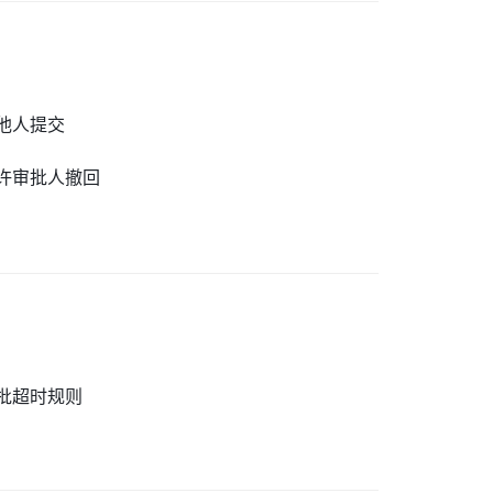
他人提交
许审批人撤回
批超时规则