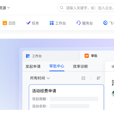
资源
日历
任务
工作台
服务台
飞