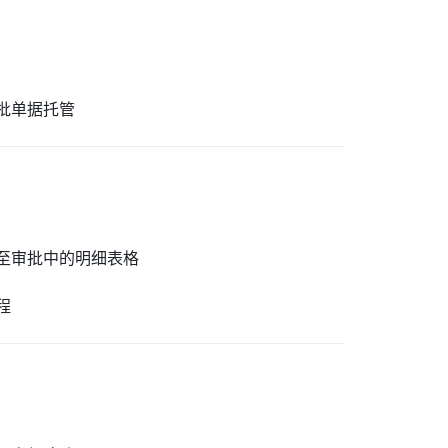
批单据托管
至审批中的明细表格
程