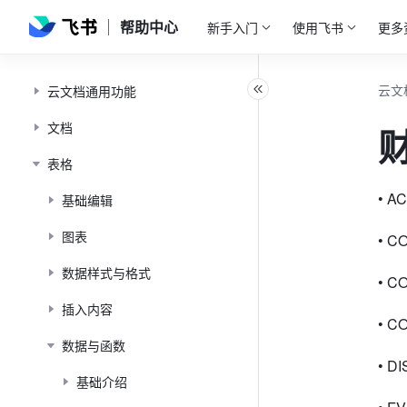
帮助中心
新手入门
使用飞书
更多
云文
云文档通用功能
文档
表格
• A
基础编辑
图表
• C
数据样式与格式
• 
插入内容
• C
数据与函数
• D
基础介绍