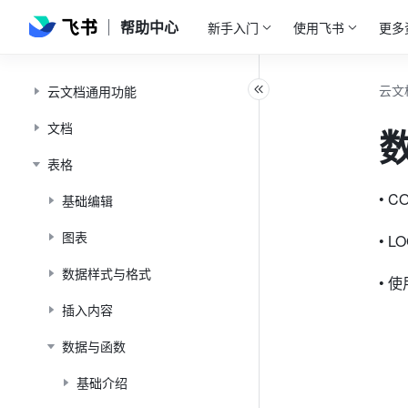
帮助中心
新手入门
使用飞书
更多
云文
云文档通用功能
文档
表格
• C
基础编辑
图表
• L
数据样式与格式
• 
插入内容
数据与函数
基础介绍