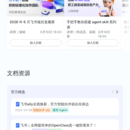
工程研发
编程
规划
2026 年 6 月飞书项目直播课
手把手教你搭建 agent skill 系列
告别
课
力
讲师｜
杨铭
6月16日 16:00
讲师｜
韩连昊、崔丽
6月16日
讲
蓉
16:00
加入日程
加入日程
产品
调研
数据分析
文档资源
官方精选
飞书aily全面焕新，官方智能伙伴就在你身边
2025-04-08
营销
协作
飞书｜全网最简单的OpenClaw真一键部署来了！