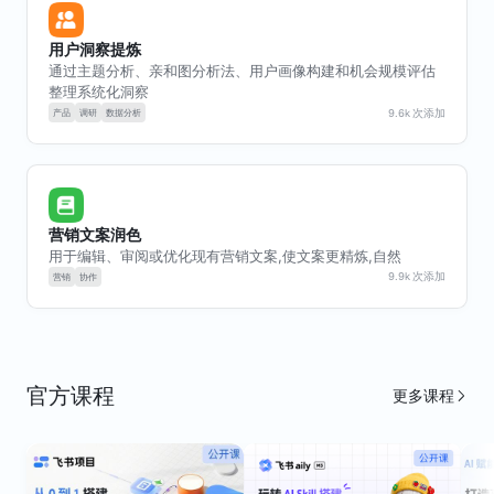
用户洞察提炼
产品
文档
规划
通过主题分析、亲和图分析法、用户画像构建和机会规模评估
整理系统化洞察
9.6k
次添加
营销文案润色
用于编辑、审阅或优化现有营销文案,使文案更精炼,自然
9.9k
次添加
研究
数据分析
沟通
官方课程
更多课程