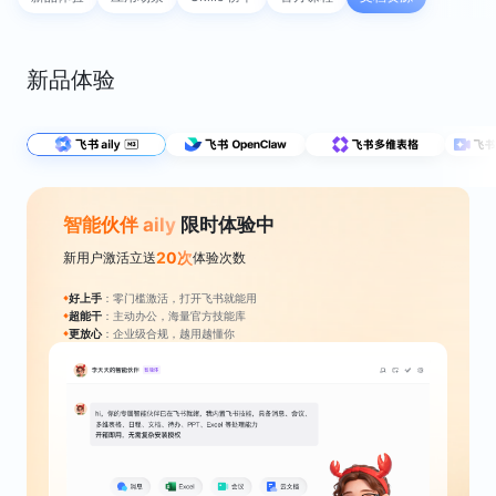
新品体验
智能伙伴 aily
 限时体验中
20次
新用户激活立送
体验次数
好上手
：零门槛激活，打开飞书就能用
◆
超能干
：主动办公，海量官方技能库
◆
更放心
：企业级合规，越用越懂你
◆