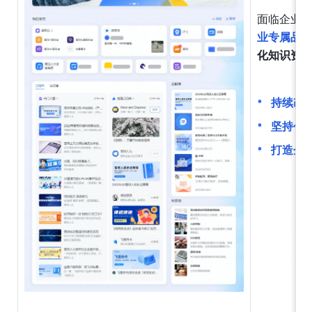
面临企业
业专属品
化知识资
持续改
坚持创
打造企