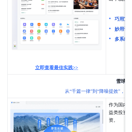
巧用宣
妙用订
多系统
立即查看最佳实践>>
雪球
从“千篇一律”到“降噪提效”，
作为国内
益类投资
资。