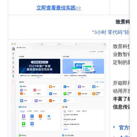
立即查看最佳实践>>
致景科技
“3小时 零代码”轻
致景科技
业数智化
定制的新
开箱即用
动用开发
丰富了线
信息传递
官方组