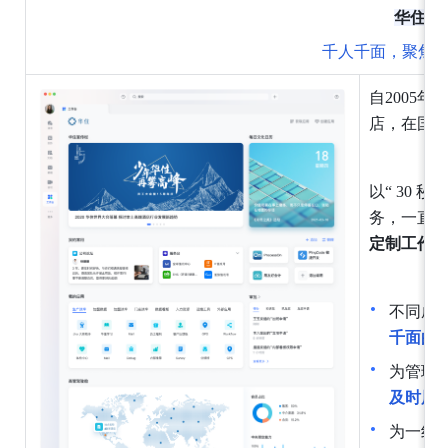
华住
千人千面，聚焦
自2005
店，在国内
以“ 30 
务，一直
定制工作
不同成
千面的
为管理
及时展
为一线