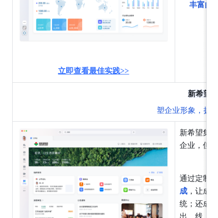
丰富的
立即查看最佳实践>>
新希望
塑企业形象，扬
新希望集
企业，但
通过定制
成
，让成
统；还成
出，线上