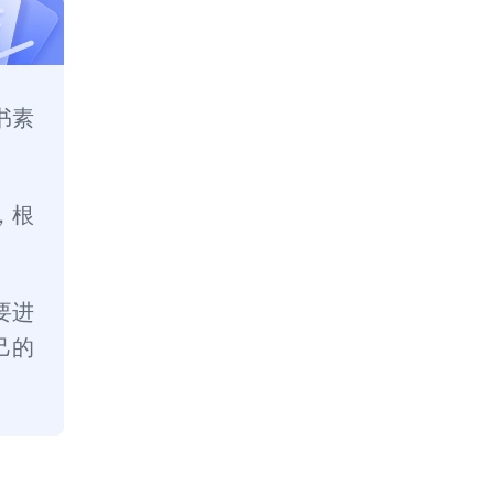
书素
，根
要进
己的