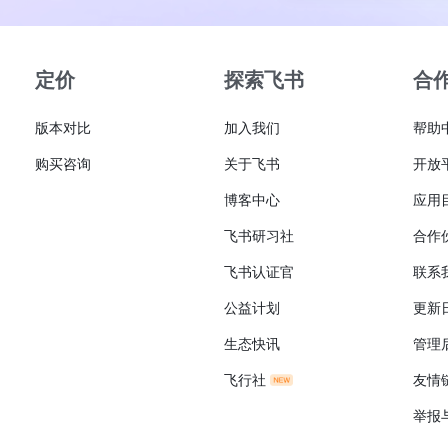
定价
探索飞书
合
版本对比
加入我们
帮助
购买咨询
关于飞书
开放
博客中心
应用
飞书研习社
合作
飞书认证官
联系
公益计划
更新
生态快讯
管理
飞行社
友情
举报