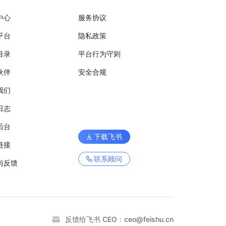
中心
服务协议
平台
隐私政策
目录
平台行为守则
伙伴
安全合规
我们
日志
后台
下载飞书
链接
联系顾问
与反馈
反馈给飞书 CEO：
ceo@feishu.cn