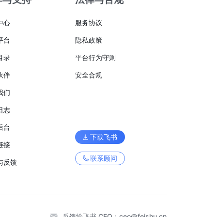
中心
服务协议
平台
隐私政策
目录
平台行为守则
伙伴
安全合规
我们
日志
后台
下载飞书
链接
联系顾问
与反馈
反馈给飞书 CEO：
ceo@feishu.cn