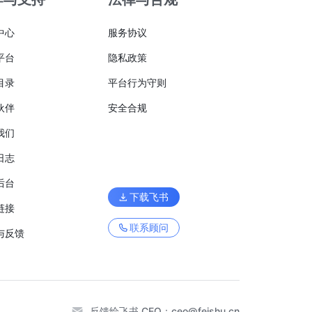
中心
服务协议
平台
隐私政策
目录
平台行为守则
伙伴
安全合规
我们
日志
后台
下载飞书
链接
联系顾问
与反馈
反馈给飞书 CEO：
ceo@feishu.cn