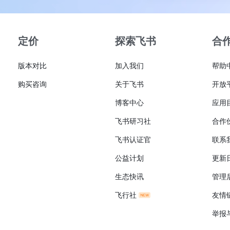
定价
探索飞书
合
版本对比
加入我们
帮助
购买咨询
关于飞书
开放
博客中心
应用
飞书研习社
合作
飞书认证官
联系
公益计划
更新
生态快讯
管理
飞行社
友情
举报