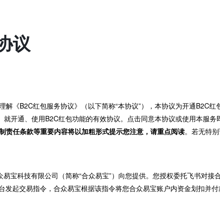
协议
解《B2C红包服务协议》（以下简称“本协议”），本协议为开通B2C红
”）就开通、使用B2C红包功能的有效协议。点击同意本协议或使用本服
制责任条款等重要内容将以加粗形式提示您注意，请重点阅读
。若无特别
汉合众易宝科技有限公司（简称“合众易宝”）向您提供。您授权委托飞书对
平台发起交易指令，合众易宝根据该指令将您合众易宝账户内资金划扣并