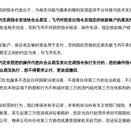
您授权的指令代发出方，为相关功能与服务的顺利实现提供平台对接与技术支
的交易指令发送给合众易宝，飞书对您发出指令及指定的收款账户的真实
发送相关信息，否则飞书不对因您指令错误、操作失误、指定收款账户错
众易宝账户，保证有足够的资金用于支付，否则因此导致的交易失败飞书不
易宝之间的约定为准，与飞书无关。
约定依照您的操作代您向合众易宝发出交易指令执行支付的，您的操作指
众易宝执行，您不得要求止付、更改或撤回
。
B2C红包服务不违反任何国家法律法规、不侵害任何第三方的合法权益，不
您在本协议项下的授权行为不构成对第三方的违约或对第三方任何权利的
嫌违法犯罪的行为，我们将保存有关记录，并有权依法向有关主管部门报告
恢复。若引起第三方投诉或诉讼索赔的，您应当自行处理并承担可能因此
公司、继承公司向任何第三方赔偿或遭受国家机关处罚的，您还应足额赔