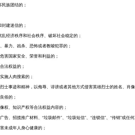
坏民族团结的；
和封建迷信的；
扰乱经济秩序和社会秩序、破坏社会稳定的；
博、暴力、凶杀、恐怖或者教唆犯罪的；
事危害国家安全、荣誉和利益的；
人合法权益的；
，实施人肉搜索的；
雄烈士事迹和精神，以侮辱、诽谤或者其他方式侵害英雄烈士的姓名、肖
序良俗的；
肖像权、知识产权等合法权益内容的；
广告、招揽推广材料、“垃圾邮件”、“垃圾短信”、“连锁信”、“传销”或
损害未成年人身心健康的；