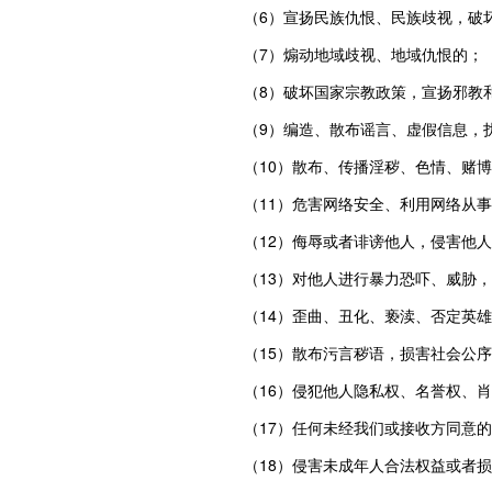
（6）宣扬民族仇恨、民族歧视，破
（7）煽动地域歧视、地域仇恨的；
（8）破坏国家宗教政策，宣扬邪教
（9）编造、散布谣言、虚假信息，
（10）散布、传播淫秽、色情、赌
（11）危害网络安全、利用网络从
（12）侮辱或者诽谤他人，侵害他
（13）对他人进行暴力恐吓、威胁
（14）歪曲、丑化、亵渎、否定英
（15）散布污言秽语，损害社会公
（16）侵犯他人隐私权、名誉权、
（17）任何未经我们或接收方同意的
（18）侵害未成年人合法权益或者