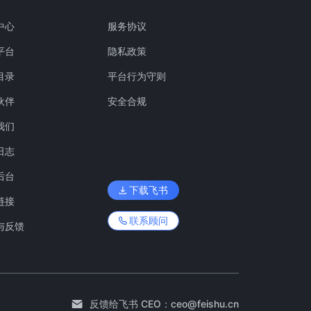
中心
服务协议
平台
隐私政策
目录
平台行为守则
伙伴
安全合规
我们
日志
后台
下载飞书
链接
联系顾问
与反馈
反馈给飞书 CEO：
ceo@feishu.cn