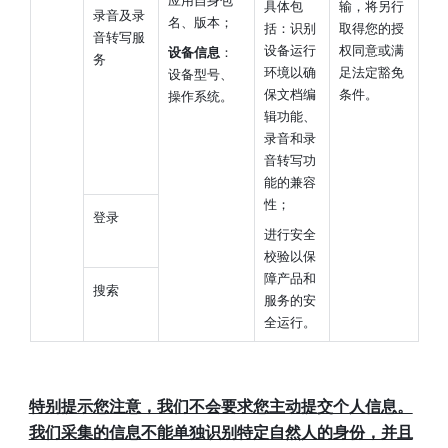
具体包
输，将另行
录音及录
名、版本；
括：识别
取得您的授
音转写服
设备运行
权同意或满
设备信息
：
务
环境以确
足法定豁免
设备型号、
保文档编
条件。
操作系统。
辑功能、
录音和录
音转写功
能的兼容
性；
登录
进行安全
校验以保
障产品和
搜索
服务的安
全运行。
特别提示您注意，我们不会要求您主动提交个人信息。
我们采集的信息不能单独识别特定自然人的身份，并且