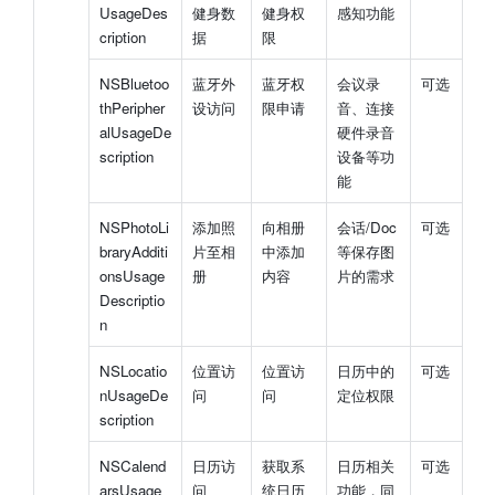
UsageDes
健身数
健身权
感知功能
cription
据
限
NSBluetoo
蓝牙外
蓝牙权
会议录
可选
thPeripher
设访问
限申请
音、连接
alUsageDe
硬件录音
scription
设备等功
能
NSPhotoLi
添加照
向相册
会话/Doc
可选
braryAdditi
片至相
中添加
等保存图
onsUsage
册
内容
片的需求
Descriptio
n
NSLocatio
位置访
位置访
日历中的
可选
nUsageDe
问
问
定位权限
scription
NSCalend
日历访
获取系
日历相关
可选
arsUsage
问
统日历
功能，同