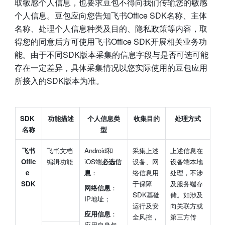
取敏感个人信息，也要求豆包不得向我们传输您的敏感
个人信息。豆包应向您告知飞书Office SDK名称、主体
名称、处理个人信息种类及目的、隐私政策等内容，取
得您的同意后方可使用飞书Office SDK开展相关业务功
能。由于不同SDK版本采集的信息字段与是否可选可能
存在一定差异，具体采集情况以您实际使用的豆包应用
所接入的SDK版本为准。
SDK 
功能描述
个人信息类
收集目的
处理方式
名称
型
飞书
飞书文档
Android和
采集上述
上述信息在
Offic
编辑功能
iOS端
必选信
设备、网
设备端本地
e 
息
：
络信息用
处理，不涉
SDK
于保障
及服务端存
网络信息
：
SDK基础
储。如涉及
IP地址；
运行及安
向关联方或
应用信息
：
全风控，
第三方传
应用自身包