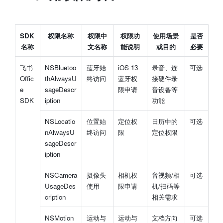
SDK 
权限名称
权限中
权限功
使用场景
是否
名称
文名称
能说明
或目的
必要
飞书
NSBluetoo
蓝牙始
iOS 13 
录音、连
可选
Offic
thAlwaysU
终访问
蓝牙权
接硬件录
e 
sageDescr
限申请
音设备等
SDK
iption
功能
NSLocatio
位置始
定位权
日历中的
可选
nAlwaysU
终访问
限
定位权限
sageDescr
iption
NSCamera
摄像头
相机权
音视频/相
可选
UsageDes
使用
限申请
机/扫码等
cription
相关需求
NSMotion
运动与
运动与
文档方向
可选