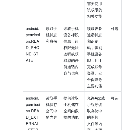
需要使用
该权限的
相关功能
android.
读取手
读取手机
读取设备
可选
permissi
机状态
设备标识
通话状态
on.REA
和身份
信息，该
和识别
D_PHO
权限无法
码，识别
NE_ST
监听或获
手机设备
ATE
取您的任
ID，用于
何通话内
完成账号
容与信息
登录、安
全保障等
主要功能
android.
读取手
提供读取
允许App或
可选
permissi
机储存
手机储存
小程序读
on.REA
空间中
空间内数
取存储中
D_EXT
的内容
据的功能
的图片、
ERNAL
文件等内
_STOR
容，主要