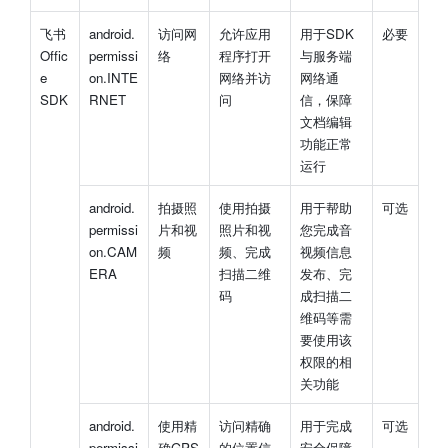
飞书
android.
访问网
允许应用
用于SDK
必要
Offic
permissi
络
程序打开
与服务端
e 
on.INTE
网络并访
网络通
SDK
RNET
问
信，保障
文档编辑
功能正常
运行
android.
拍摄照
使用拍摄
用于帮助
可选
permissi
片和视
照片和视
您完成音
on.CAM
频
频、完成
视频信息
ERA
扫描二维
发布、完
码
成扫描二
维码等需
要使用该
权限的相
关功能
android.
使用精
访问精确
用于完成
可选
permissi
确GPS
的位置信
安全保障