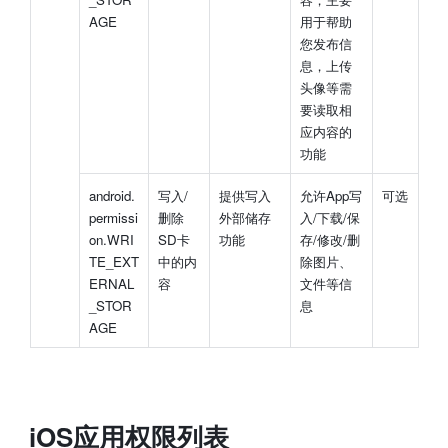
AGE
用于帮助
您发布信
息，上传
头像等需
要读取相
应内容的
功能
android.
写入/
提供写入
允许App写
可选
permissi
删除
外部储存
入/下载/保
on.WRI
SD卡
功能
存/修改/删
TE_EXT
中的内
除图片、
ERNAL
容
文件等信
_STOR
息
AGE
iOS应用权限列表