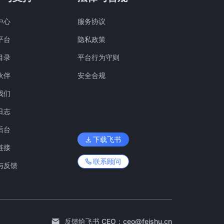
中心
服务协议
平台
隐私政策
目录
平台行为守则
伙伴
安全合规
我们
日志
后台
下载飞书
链接
联系顾问
与反馈
反馈给飞书 CEO：
ceo@feishu.cn