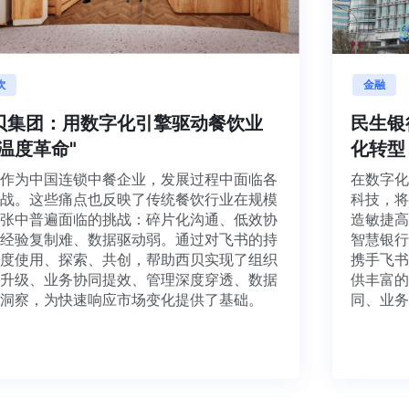
餐饮
金
西贝集团：用数字化引擎驱动餐饮业
民
的"温度革命"
化
西贝作为中国连锁中餐企业，发展过程中面临各
在数
类挑战。这些痛点也反映了传统餐饮行业在规模
科技
化扩张中普遍面临的挑战：碎片化沟通、低效协
造敏
作、经验复制难、数据驱动弱。通过对飞书的持
智慧
续深度使用、探索、共创，帮助西贝实现了组织
携手
效率升级、业务协同提效、管理深度穿透、数据
供丰
实时洞察，为快速响应市场变化提供了基础。
同、