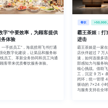
餐饮
>50,
从“数字”中要效率，为顾客提供
霸王茶姬：
饮服务体验
进击
顾客，一手抓员工”，海底捞用飞书打通
霸王茶姬是一家
囱”，强化数字化建设，让菜品和服务标
店伙伴超过 
达一线员工、革新业务协同和员工沟通
速，如何连接
，为顾客带来优质餐饮服务体验。
部感知力与服
核心挑战。借
工，沉淀 9 
闭环；统一管理
驱动的 7×2
与服务支持在