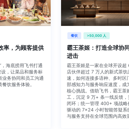
餐饮
>50,000 人
中要效率，为顾客提供
霸王茶姬：打造全球
进击
员工”，海底捞用飞书打通
霸王茶姬是一家在全球开设超
字化建设，让菜品和服务标
店伙伴超过 7 万人的新式
革新业务协同和员工沟通
速，如何连接多语种、多时
优质餐饮服务体验。
部感知力与服务响应速度，
核心挑战。借助飞书，霸王茶
工，沉淀 9 万+ 条一线反
闭环；统一管理 400+ 项
驱动的 7×24 小时智能
与服务支持在全球范围内高