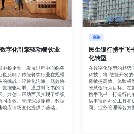
金融
：用数字化引擎驱动餐饮业
民生银行携手
命"
化转型
连锁中餐企业，发展过程中面临各
在数字化转型的趋
痛点也反映了传统餐饮行业在规模
科技，将“敏捷开
面临的挑战：碎片化沟通、低效协
造敏捷高效、体验
难、数据驱动弱。通过对飞书的持
智慧银行为目标。
探索、共创，帮助西贝实现了组织
携手飞书，打造行
务协同提效、管理深度穿透、数据
供丰富的办公工具
快速响应市场变化提供了基础。
同、业务管理等各