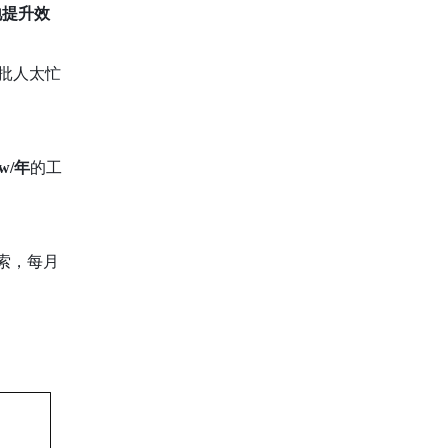
地提升效
批人太忙
w/年
的工
线索，每月