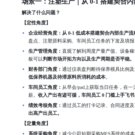
场景一：注塑生产｜
从 0-1 搭建契合内
解决了什么问题？
【定性角度】
企业经营角度：从
0-1
低成本搭建契合内部生产流程
盘点、注塑原料采购、车间员工任务的下发及填报
生产管理角度：
直观了解到周度产量产值、设备稼
板可以
判断市场开拓方向以及生产周期是否平稳。
财务部门角度：
通过仪表盘判断待保养模具比例及
低保养机器及待滞原料所消耗的成本
。
车间员工角度：
从早会/pad上获取当日任务，
薪。
收入产出有迹可循，车间员工 0 门槛上手飞书
绩效考核角度：
通过员工的打卡记录、合同进度及
出高产出员工。
【定量角度】
系统采购角度：
减少公司短期采购MES系统的成本