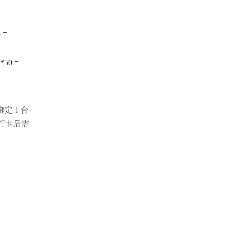
= 
0 = 
 1 台 
厂打卡后需