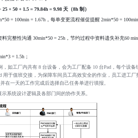
+
25
+
50
+
1.5
=
79.84h
=
9.98
天（8h
制）
 100min = 1.67h，每单变更流程催促提醒 2min*50 = 100min 
性沟通 30min*50 = 25h，节约过程中资料遗失补充60 min*5
3 = 1.5h；
工厂内共有 8 台设备，会为工厂配备 10 台Pad，每个设备绑定
台 Pad 用于值班交接，为保障车间员工高效安全的作业，员工进工
务，并在一天的工作完成后选择自己任务单进行填报。
展示系统设计逻辑及各部门间的协作关系。