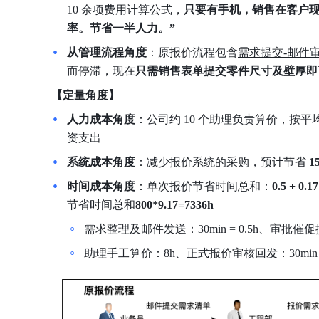
10 余项费用计算公式，
只要有手机，销售在客户现
率。节省一半人力。”
从管理流程角度
：原报价流程包含
需求提交-邮件
而停滞，现在
只需销售表单提交零件尺寸及壁厚即
【定量角度】
人力成本角度
：公司约 10 个助理负责算价，按平均
资支出
系统成本角度
：减少报价系统的采购，预计节省 
1
时间成本角度
：单次报价节省时间总和：
0.5
+
0.17
节省时间总和
800*9.17=7336h
需求整理及邮件发送：30min = 0.5h、审批催促提醒：
助理手工算价：8h、正式报价审核回发：30min = 