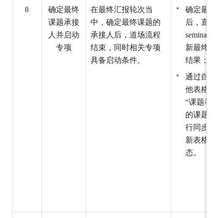
8
确定最终
在最终汇报轮次当
确定最终
课题承接
中，确定最终课题的
后，直接
人并启动
承接人后，道场流程
semina
专项
结束，同时相关专项
新最终课
具备启动条件
。
结果；
通过自动
他表格“
“课题举
的课题承
行同步更
新表格当
态。