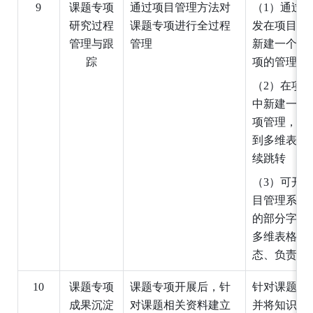
9
课题专项
通过项目管理方法对
（1）通过
研究过程
课题专项进行全过程
发在项目管
管理与跟
管
理
新建一个实
踪
项的管
理
（2）在项
中新建一个
项管理，并
到多维表格
续跳
转
（3）可开发
目管理系统
的部分字段
多维表格中
态、负责人
10
课题专项
课题专项开展后，针
针对课题创
成果沉淀
对课题相关资料建立
并将知识库