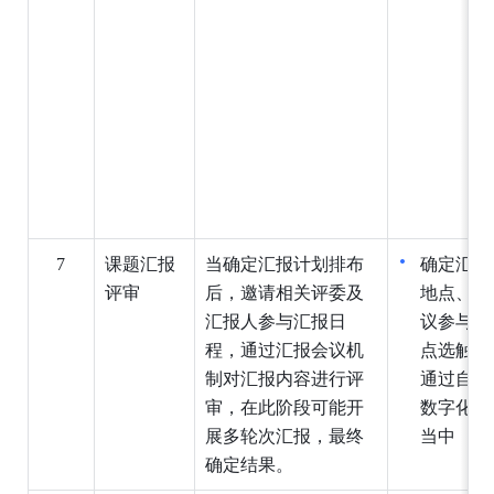
7
课题汇报
当确定汇报计划排布
确定汇报
评
审
后，邀请相关评委及
地点、汇
汇报人参与汇报日
议参与人
程，通过汇报会议机
点选触发
制对汇报内容进行评
通过自动
审，在此阶段可能开
数字化团
展多轮次汇报，最终
当中
确定结果
。