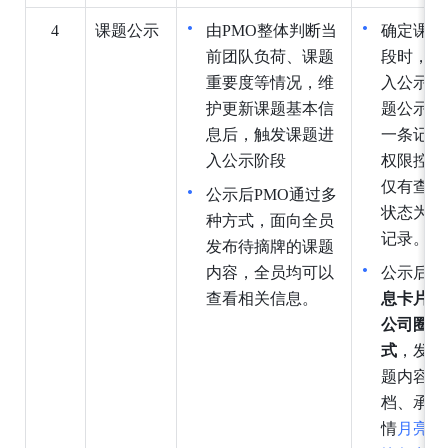
4
课题公
示
由PMO整体判断当
确定课题
前团队负荷、课题
段时，点
重要度等情况，维
入公示池
护更新课题基本信
题公示”
息后，触发课题进
一条记录
入公示阶段
权限控制
仅有查看
公示后PMO通过多
状态为”
种方式，面向全员
记录。
发布待摘牌的课题
内容，全员均可以
公示后P
查看相关信息。
息卡片发
公司圈、
式
，发布
题内容，
档、承载
情
月亮小