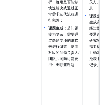
析，确定是否能够
关方、解
快速解决或通过正
息
常需求迭代流程进
课题生成
行完善；
生成课题
课题生成：
若问题
经过团队
较为复杂，需要通
要通过专
过课题专项的形式
研究的情
来进行研究，则由
需要衍生
对应的问题负责人/
且确定后
团队共同商讨需要
池表中新
衍生出哪些课题
记录。