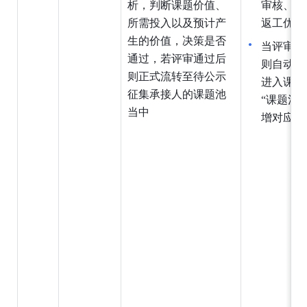
析，判断课题价值、
审核、通
所需投入以及预计产
返工优化
生的价值，决策是否
当评审结
通过，若评审通过后
则自动触
则正式流转至待公示
进入课题
征集承接人的课题池
“课题池
当
中
增对应记