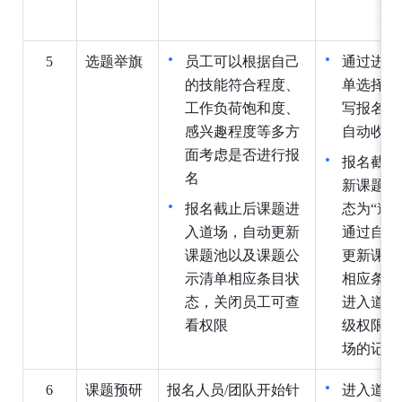
5
选题举
旗
员工可以根据自己
通过进入
的技能符合程度、
单选择相
工作负荷饱和度、
写报名信
感兴趣程度等多方
自动收到
面考虑是否进行报
报名截止
名
新课题池
报名截止后课题进
态为“道
入道场，自动更新
通过自动
课题池以及课题公
更新课题
示清单相应条目状
相应条目
态，关闭员工可查
进入道场
看权限
级权限控
场的记录
6
课题预
研
报名人员/团队开始针
进入道场