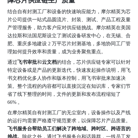
障芯片供应链生产质量
结合自有封测工厂和设备的快速响应能力，摩尔精英为芯
片公司提供一站式晶圆流片、封装、测试、产品工程及量
产管理服务，助力客户应对供应链挑战。摩尔精英在美国
达拉斯和法国尼斯设立了测试设备研发中心，在无锡、合
肥、重庆多地建设 2 万平芯片封测基地，多地协同工厂管
理如何提升效率和质量，成为业务聚焦重点。
通过
飞书审批
和
云文档
的结合，芯片供应链专家可以针对
特定设备或是产品的更新迭代，快速发起操作说明，用飞
书文档优化多人协作和版本控制，用飞书审批来加速决
策。整个流程的内容都可以直接沉淀在知识库，专家们节
省了线下整理的时间，文件的更新和发布流程缩短了 
66% 。
在摩尔精英自有封测工厂的无尘室内，设备操作以及产线
的运行均需要严格遵守规范要求，以保障芯片产品质量。
飞书服务台帮助员工们解决了跨地域、跨时区、跨语言的
挑战。
除此之外，通过飞书服务台和话题群，一线员工发