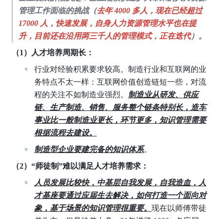
管理工作面临的挑战（
去年
4000
多人，现在已经超过
17000
人，快速发展，自身人力资源管理水平也在提
升，目前还在沿用两三千人的管理模式，正在迭代
）。
（1）人才培养周期长：
行业对经验积累要求较高。制造行业和互联网的业
务特点不太一样：互联网价值创造链短一些，对流
程的关注不如制造业强烈。
制造业从研发、供应
链、生产制造、销售、服务整个链条特别长，造车
事业比一般制造业更长，环节更多，知识管理需要
根据流程去建设。
制造型企业要建完备的知识体系
。
（2）“师徒制”难以满足人才培养需求：
人员发展比较快，中基层自我发展，自我造血，人
才基座要通过应届生去解决，如何打造一个面向对
象，基于场景的知识管理很重要。
现在以师傅带徒