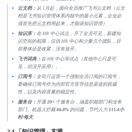
云文档：
从
1月起，面向全员推广飞书云文档（云文
档是飞书知识管理体系内核中的最小元素，企业必
须首先把云文档用起来，才能谈知识管理）
知识库：
在
HR
中心试点，开了全员可见，新建知
识空间的权限，仅供
HR
中心和少量几个团队，目
前整体还是收紧，没有放开。
飞书词典：
在
HR
中心等试点（其他中心只是可
见，但没开应用）。
订阅号：
全司只运营一个强制全员订阅的订阅号，
要确保订阅号作为内部官方宣导信息渠道的权威
性，以及内容质量的稳定性。
服务台：
开通
20+
个服务台，涵盖职能部门和业务
部门。机器人拦截 
66.8% 
的问题，节约人力 
111.4小
时/每天
2.4 「知识管理」实践