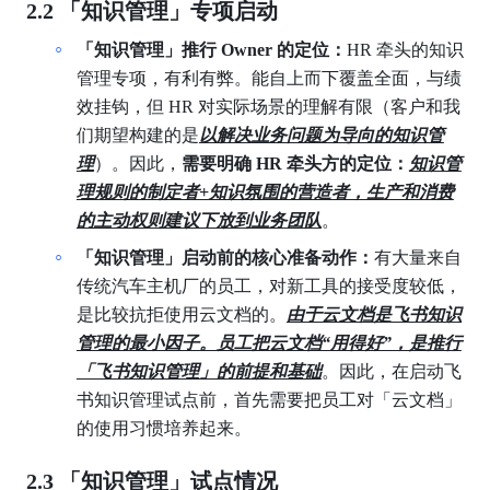
2.2 「知识管理」专项启动
「知识管理」推行
Owner
的定位：
HR 牵头的知识
管理专项，有利有弊。能自上而下覆盖全面，与绩
效挂钩，但 HR 对实际场景的理解有限（客户和我
们期望构建的是
以解决业务问题为导向的知识管
理
）。因此，
需要明确
HR
牵头方的定位：
知识管
理规则的制定者+知识氛围的营造者，生产和消费
的主动权则建议下放到业务团队
。
「知识管理」启动前的核心准备动作：
有大量来自
传统汽车主机厂的员工，对新工具的接受度较低，
是比较抗拒使用云文档的。
由于云文档是飞书知识
管理的最小因子。员工把云文档“用得好”，是推行
「飞书知识管理」的前提和基础
。因此，在启动飞
书知识管理试点前，首先需要把员工对「云文档」
的使用习惯培养起来。
2.3 「知识管理」试点情况