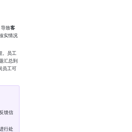
，导致
客
核实情况
程。员工
题汇总到
间员工可
反馈信
进行处