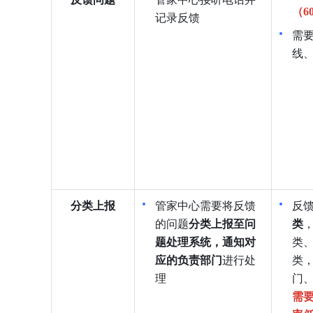
（6
记录反馈
需
线
分类上报
管家中心需要将反馈
反
的问题
分类上报至问
类
，
题处理系统，通知对
类
应的负责部门
进行处
类
理
门
需