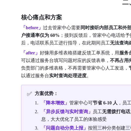
二
核心痛点和方案
「before」
过去管家中心需要
同时接听内部员工和外
户接通率仅为
60%
；接到反馈后，管家中心电话给予
后，电话联系员工进行指导，在此期间员工
无法查询
「after」
好慷用多维表格搭建反馈工单系统，用
服务
可以通过服务台填写问题对应的反馈表单，
不再占用
负责部门的多维表格，不再需要管家中心人工发送，
以通过服务台
实时查询处理进度
。
✅
方案优势：
「降本增效」
管家中心可
节省 6-10 人
，员工
「异步反馈与实时查询」
员工
无需拨打电话
息，大大优化了员工的体验感受
「问题自动分类上报」
按照三种分类创建三