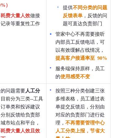
0%）
提供
不同分类的问题
要
耗费大量人效
做接
反馈表单
，反馈的问
、记录等重复性工作
题可直达负责部门
管家中心不再需要接听
内部员工反馈电话，可
以有效缓解占线情况，
提高客户接通率至
90%
服务端保持原样，员工
的
使用感受不变
馈的问题需要
人工分
按照三种分类创建三张
目前分为三类--工具
多维表格，员工通过表
、订单类和投诉建议
单提交反馈后，分别由
，分别反馈给负责部
对应的负责部门进行处
、城市站点和平台，
理，
不再需要管理中心
要耗费大量人效且效
人工分类上报，节省大