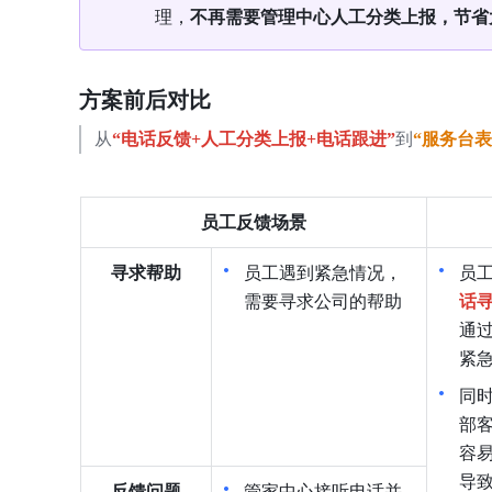
理，
不再需要管理中心人工分类上报，节省
方案前后对比
从
“电话反馈+人工分类上报+电话跟进”
到
“服务台
员工反馈场景
寻求帮助
员工遇到紧急情况，
员
需要寻求公司的帮助
话
通
紧
同
部
容
导
反馈问题
管家中心接听电话并