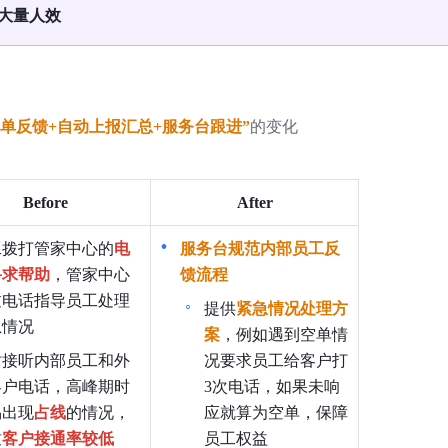
大量人效
表单反馈+自动上报汇总+服务台跟进”
的变化
Before
After
工拨打管家中心的
电
服务台规范内部员工反
寻求帮助
，管家中心
馈流程
过电话指导员工处理
提供
紧急情况处理方
急情况
案
，例如遇到空单情
时接听内部员工和外
况要求员工给客户打
客户电话，高峰期时
3次电话，如果未响
易出现
占线
的情况，
应就算为空单，保障
致
客户接通率较低
员工权益