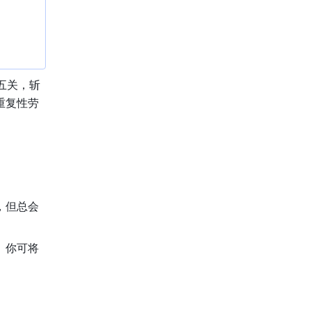
五关，斩
重复性劳
，但总会
。你可将