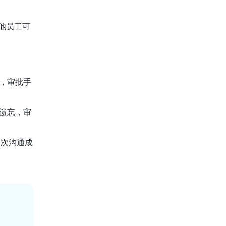
他员工可
，审批手
遗忘，审
二次沟通成