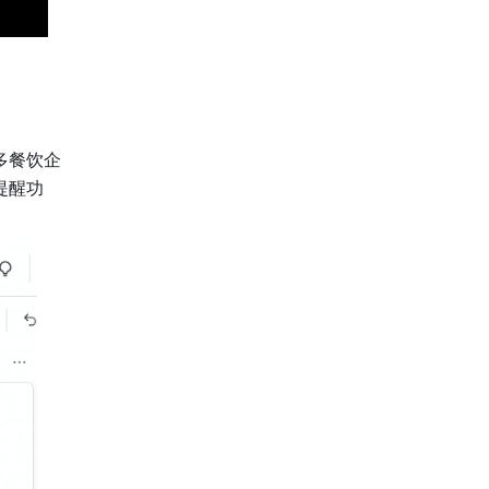
多餐饮企
提醒功