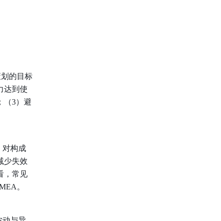
策划的目标
力达到使
；（3）避
，对构成
减少失效
看，常见
MEA。
波动与异