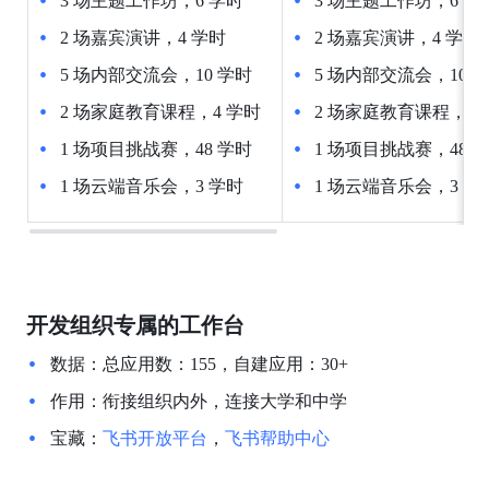
3
场主题工作坊，6
学时
3
场主题工作坊，6
学
2
场嘉宾演讲，4
学时
2
场嘉宾演讲，4
学时
5
场内部交流会，10
学时
5
场内部交流会，10
学
2
场家庭教育课程，4
学时
2
场家庭教育课程，4
1
场项目挑战赛，48
学时
1
场项目挑战赛，48
学
1
场云端音乐会，3
学时
1
场云端音乐会，3
学
开发组织专属的工作台
数据：总应用数：155，自建应用：30+
作用：衔接组织内外，连接大学和中学
宝藏：
飞书开放平台
，
飞书帮助中心