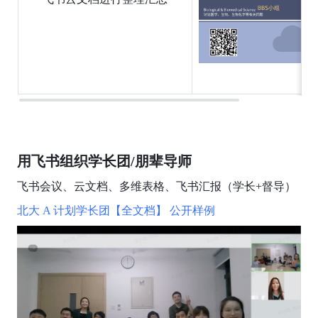
用飞书组织学长团/朋辈导师
飞书会议、云文档、多维表格、飞书汇报（学长+督导）
北大 A 计划学长团【全文档】 公开样例