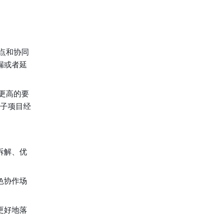
点和协同
漏或者延
更高的要
，子项目经
拆解、优
色协作场
更好地落