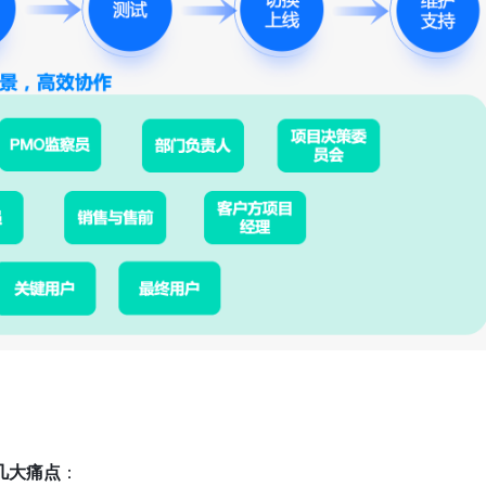
几大痛点
：