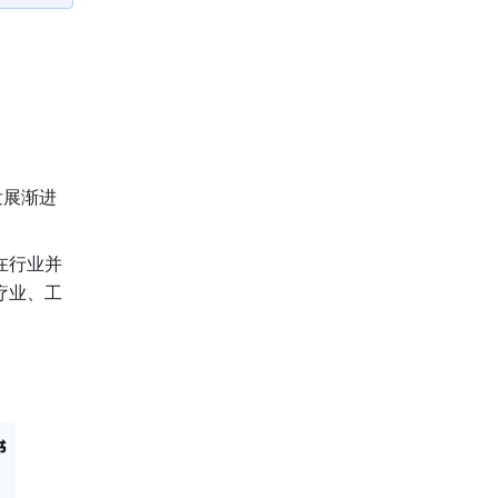
发展渐进
在行业并
疗业、工