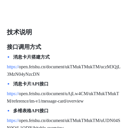
技术说明
接口调用方式
消息卡片搭建方式
https://
open.feishu.cn/document/ukTMukTMukTM/uczM3QjL
3MzN04yNzcDN
消息卡片API接口
https://
open.feishu.cn/document/uAjLw4CM/ukTMukTMukT
M/reference/im-v1/message-card/overview
多维表格API接口
https://
open.feishu.cn/document/ukTMukTMukTM/uUDN04S
N0QjL1QDN/bitable-overview