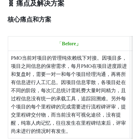
🧬 痛点及解决方案
核心痛点和方案
「
Before」
PMO当前对项目的管理纯依赖线下对接。因项目多，
通
项目之间信息的保密需求，每月PMO在项目进度跟进
书
和复盘时，需要一对一和每个项目经理沟通，再将所
的
有信息进行人工汇总。因项目信息零散，各项目处在
避
不同的阶段，每次汇总统计需耗费大量时间精力，且
作
过程信息没有统一的承载工具，追踪回溯难。另外每
息
个项目的每个里程碑的完成需要进行流程碑评审，提
目
交里程碑交付物，而当前没有可视化途径，没有提
醒，纯靠人肉记忆，往往发生在里程碑结束后，评审
尚未进行的情况时有发生。