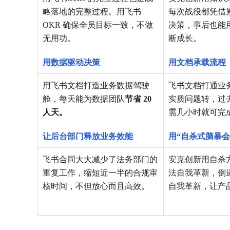
略落地的完整过程。用飞书
每次战役都凭借
OKR 确保全员目标一致，不做
决策，事后也能
无用功。
断成长。
用数据驱动决策
用文档承载流程
用飞书文档打造业务数据驾驶
飞书文档打通业
舱，每天能为数据团队
节省 20 
实质问题转，过
人天。
需几小时就可完
让后台部门释放业务效能
用“自杀式脑暴会
飞书合同大大减少了法务部门的
安克创新用自杀
重复工作，缩短近一半的合规审
法自我革新，倒
核时间，不但放心而且高效。
自我革新，让产