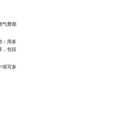
燃气费都
称；用多
算，包括
中填写多