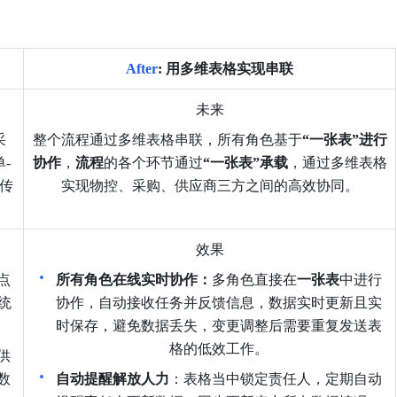
After
: 用多维表格实现串联
未来
采
整个流程通过多维表格串联，所有角色基于
“一张表”进行
-
协作
，
流程
的各个环节通过
“一张表”承载
，通过多维表格
息传
实现物控、采购、供应商三方之间的高效协同。
效果
点
所有角色在线实时协作：
多角色直接在
一张表
中进行
统
协作，自动接收任务并反馈信息，数据实时更新且实
时保存，避免数据丢失，变更调整后需要重复发送表
格的低效工作。
供
数
自动提醒解放人力
：表格当中锁定责任人，定期自动