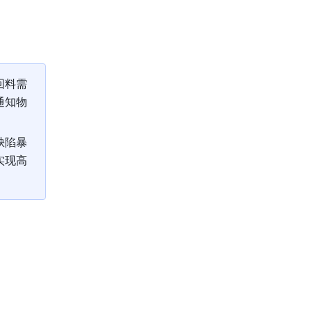
回料需
通知物
缺陷暴
实现高