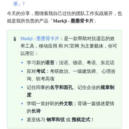
派」? 
今天的分享，围绕着我自己过往的团队工作实战展开，也
就是我所负责的产品「
Markji - 墨墨背卡片
」
📱
Markji - 墨墨背卡片
：是一款帮助对抗遗忘的效
率工具，移动应用 和 PC官网 为主要载体，你可
以用它：
学习新的
语言
：法语、德语、粤语、东北话
应对
考试
：考研政治、一级建筑师、 心理咨
询、软考高项
记住同事的
名字和面孔
、记住企业的
规章制
度
学唱一首好听的
外文歌
；背诵一篇描述爱情
的
长诗
甚至练习 
钢琴和弦
 或 
围棋定式
！