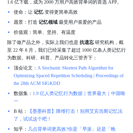
1.6 亿下载，成为 2000 万用户高效背单词的首选 APP。
使命：让 
记忆 
变得更简单高效
愿景：打造 
记忆领域 
最受用户喜爱的产品
价值观：简单、坚持、有温度
除了做产品之外，实际上我们也是 
抗遗忘 
研究机构，截
至 22 年 8 月，我们已经采集了超过 1000 亿条人类记忆行
为数据。科研、科普、产品转化三管齐下：
顶会论文：
A Stochastic Shortest Path Algorithm for 
Optimizing Spaced Repetition Scheduling | Proceedings of 
the 28th ACM SIGKDD
数据集：
1.9 亿人类记忆行为数据｜世界最大｜中国唯
一
B 站：
【墨墨科普】降维打击！别用艾宾浩斯记忆法
了，试试这个吧！
知乎：
几点背单词更高效?你是「早派」还是「晚