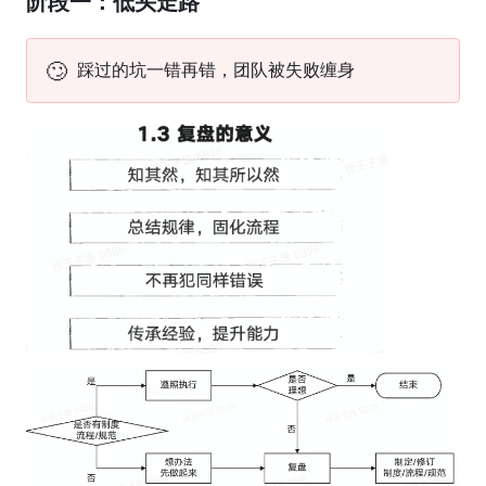
阶段一：低头走路
🙄
踩过的坑一错再错，团队被失败缠身