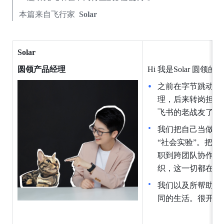
本篇来自飞行家 
 Solar
Solar 
圆领产品经理
Hi 我是Solar 圆领
之前在字节跳动
E
理，后来转岗担任
飞书的老战友了。
我们把自己当做小
“社会实验”。把
职到跨团队协作，
织，这一切都在线
我们以及所帮助的
同的生活。很开心