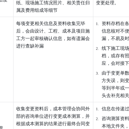
纸、现场施工情况照片、相关责任归
变更处理
。
属及费用组成等细
节
每项变更相关信息及资料收集完毕
资料存档在
后，会由设计、工程、成本及项目施
信息核对不
工方一起审核确认信息，如有遗漏会
漏，不易及
进行查缺补
漏
线下施工现
档，或存有
应，会对接
由于变更单
方失误，则
等到半年或
头去补充相
收集变更资料后，成本管理会协同外
信息在传递
部的咨询单位进行变更成本测算，并
咨询测算资
根据成本测算的结果进行最终合同变
本地文件夹，
理