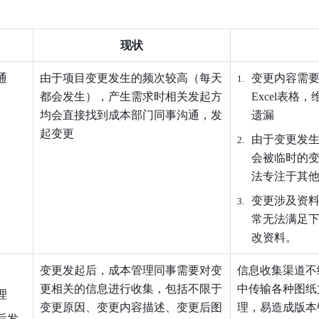
现状
通
由于项目变更发生的频次较高（每天
变更内容需
都会发生），产生需求时相关发起方
Excel表
均会直接找到成本部门同事沟通，发
遗漏
起变
更
由于变更发
会被临时的
法专注于其
变更涉及资
常无法满足
改资料。
变更发起后，成本管理同事需要对变
信息收集渠道不
更相关的信息进行收集，包括不限于
中传输各种图纸
理
变更原因、变更内容描述、变更后图
理，易造成版本
后发