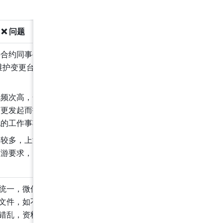
❌ 问题
要合约同事手动填报到
格，维护变更台账，否则容易
生频次高，合约同事经常
变更发起而打断工作，无
他的工作事项
料较多，上游提供的资料
下游要求，需反复沟通修
统一，微信群中、单聊
文件，如不及时归档整
错乱，资料不齐全无法