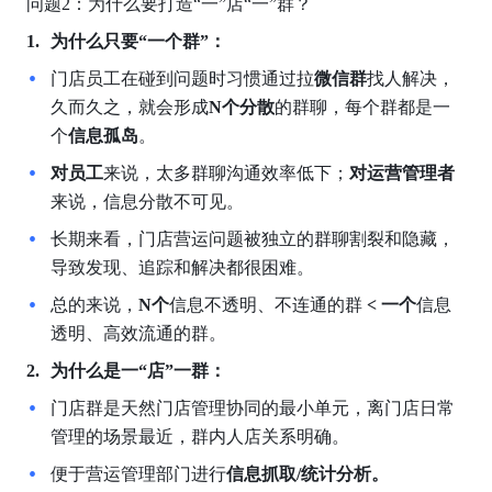
问题2：为什么要打造“一”店“一”群？
为什么只要“一个群”：
门店员工在碰到问题时习惯通过拉
微信群
找人解决，
久而久之，就会形成
N个分散
的群聊，每个群都是一
个
信息孤岛
。
对员工
来说，太多群聊沟通效率低下；
对运营管理者
来说，信息分散不可见。
长期来看，门店营运问题被独立的群聊割裂和隐藏，
导致发现、追踪和解决都很困难。
总的来说，
N个
信息不透明、不连通的群
 <
一个
信息
透明、高效流通的群。
为什么是一“店”一群：
门店群是天然门店管理协同的最小单元，离门店日常
管理的场景最近，群内人店关系明确。
便于营运管理部门进行
信息抓取/统计分析。