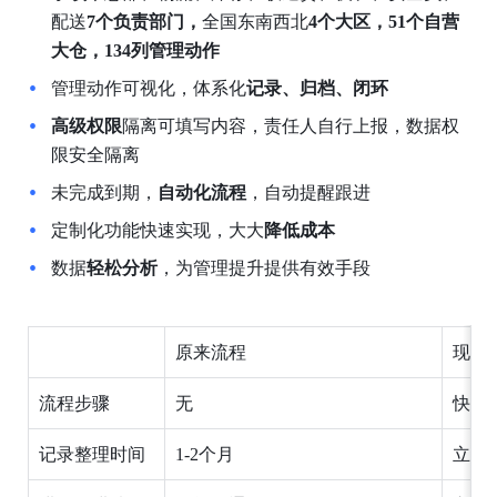
配送
7个负责部门，
全国东南西北
4个大区，51个自营
大仓，134列管理动作
管理动作可视化，体系化
记录、归档、闭环
高级权限
隔离可填写内容，责任人自行上报，数据权
限安全隔离
未完成到期，
自动化流程
，自动提醒跟进
定制化功能快速实现，大大
降低成本
数据
轻松分析
，为管理提升提供有效手段
原来流程
现在
流程步骤
无
快速
记录整理时间
1-2个月
立即