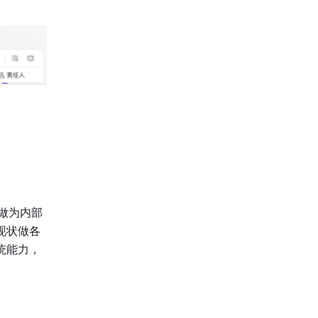
格做为内部
于现状做各
统能力，