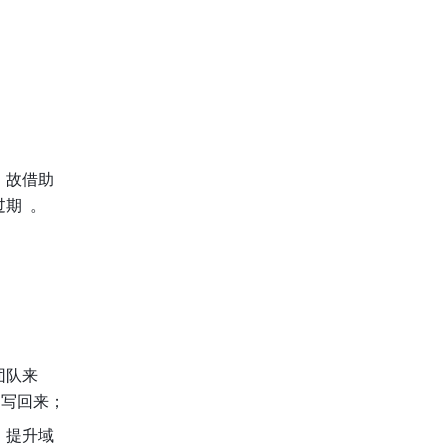
，故借助
  。
团队来
回写回来；
，提升域