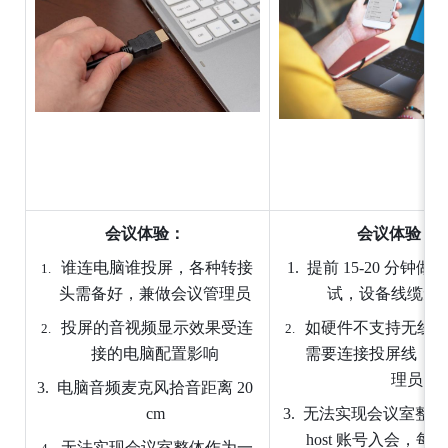
会议体验：
会议体验：
谁连电脑谁投屏，各种转接
提前
15-20
分钟做会
头需备好，兼做会议管理员 
试，设备线缆无序
投屏的音视频显示效果受连
如硬件不支持无线
接的电脑配置影响 
需要连接投屏线，
理员 
电脑音频麦克风拾音距离
20
cm 
无法实现会议室整体
host
账号入会，每
无法实现会议室整体作为一