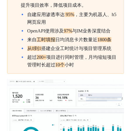
提升项目效率，降低项目成本。
自建应用渗透率达
 95%
，主要为机器人、h5
网页应用
OpenAPI使用涉及
97%
与IM业务深度结合
来自
工时填报
日均消息卡片数量近
1800条
从0到1
搭建企业工时统计与项目管理系统
超过
200+
项目进行同时管理，月均缩短项目
管理时长超过
10个
小时